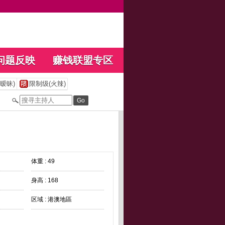
问题反映
赚钱联盟专区
暧昧)
限制级(火辣)
体重 : 49
身高 : 168
区域 : 港澳地區