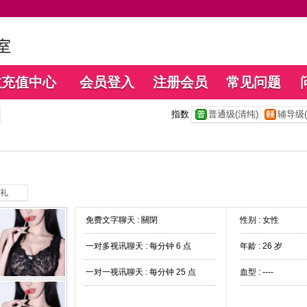
数充值中心
会员登入
注册会员
常见问题
指数
普通级(清纯)
辅导级(
礼
免费文字聊天 :
關閉
性别 : 女性
一对多视讯聊天 :
每分钟 6 点
年龄 : 26 岁
一对一视讯聊天 :
每分钟 25 点
血型 : ----