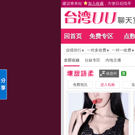
建议将本站
加入收藏
，方便日后找寻
回首页
免费专区
点
业绩排行
一对多收费
一对一收费
全部在線
台妹专区
內地主播
壞甜語柔
休息中
免費視訊
进入包厢
送