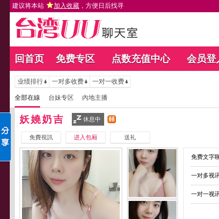
建议将本站
加入收藏
，方便日后找寻
回首页
免费专区
点数充值中心
会员登
业绩排行
一对多收费
一对一收费
全部在線
台妹专区
內地主播
妖嬈奶吉
休息中
免費視訊
进入包厢
送礼
免费文字聊
一对多视讯
一对一视讯