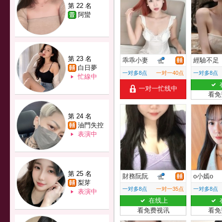
第 22 名
阿蠻
第 23 名
乖乖小妻
經驗不足
白日夢
一对多8点
一对一40点
一对多8点
忙線中
一对一忙线中
看免
第 24 名
油門失控
表演中
第 25 名
財務阮阮
o小嫣o
梨芽
一对多8点
一对一35点
一对多8点
表演中
在线上
看免费视讯
看免