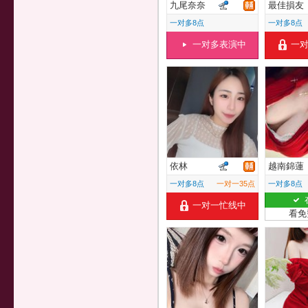
九尾奈奈
最佳損友
一对多8点
一对多8点
一对多表演中
一
依林
越南錦蓮
一对多8点
一对一35点
一对多8点
一对一忙线中
看免