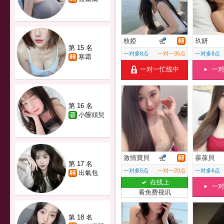
枝婭
玖妍
第 15 名
一对多8点
一对一35点
一对多8点
寒霜
一对一忙线中
一
第 16 名
小饅頭兒
激情寶貝
葆葆貝
第 17 名
一对多5点
一对一20点
一对多6点
出氣包
在线上
一
看免费视讯
第 18 名