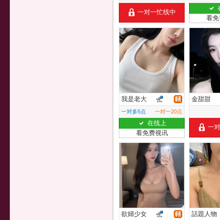
一对一忙线中
看免
我是老大
金甜甜
一对多5点
一对一20点
在线上
一
看免费视讯
欲婦少女
話題人物