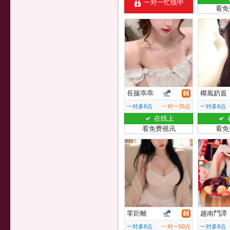
一对一忙线中
看免
長腿乖乖
椰風奶蓋
一对多8点
一对一35点
一对多8点
在线上
看免费视讯
看免
零距離
越南鬥譚
一对多8点
一对一50点
一对多8点