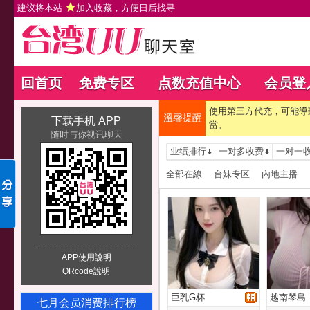
建议将本站
加入收藏
，方便日后找寻
回首页
免费专区
点数充值中心
会员登
使用第三方代充，可能導
溫馨提醒
下载手机 APP
當。
随时与你视讯聊天
业绩排行
一对多收费
一对一
全部在線
台妹专区
內地主播
APP使用說明
QRcode說明
巨乳G杯
越南琴島
七月会员消费排行榜