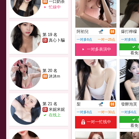
一口奶茶
忙線中
阿初兒
爆打檸檬
第 19 名
一对多8点
一对一25点
一对多8点
真心卜騙
一对多表演中
看免
第 20 名
沐沐m
第 21 名
梨
發酵泡芙
米妮米妮
一对多8点
一对一30点
一对多6点
在线上
一对一忙线中
看免