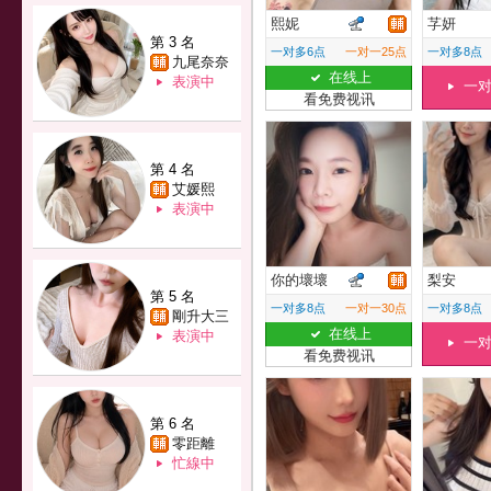
熙妮
芓妍
第 3 名
一对多6点
一对一25点
一对多8点
九尾奈奈
在线上
表演中
一
看免费视讯
第 4 名
艾媛熙
表演中
你的壞壞
梨安
第 5 名
一对多8点
一对一30点
一对多8点
剛升大三
在线上
表演中
一
看免费视讯
第 6 名
零距離
忙線中