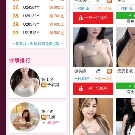
一米四七
沐歆
17.
U24564**
赠 800点
一对多5点
一对一20点
一对多5点
18.
U29132**
赠 700点
一对一忙线中
看免
19.
U28573**
赠 600点
20.
U21518**
赠 500点
~ 恭喜以上会员 获得免费点数 ~
业绩排行
微笑線
戀戀香氣
一对多8点
一对一40点
第 1 名
予宥期
一对一忙线中
看免
第 2 名
玖妍
表演中