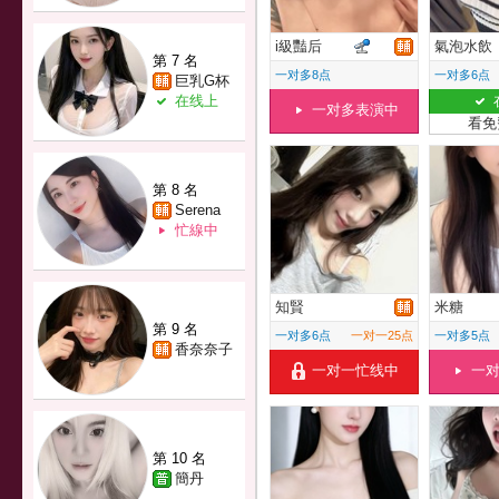
i級豔后
氣泡水飲
第 7 名
一对多8点
一对多6点
巨乳G杯
在线上
一对多表演中
看免
第 8 名
Serena
忙線中
知賢
米糖
第 9 名
一对多6点
一对一25点
一对多5点
香奈奈子
一对一忙线中
一
第 10 名
簡丹