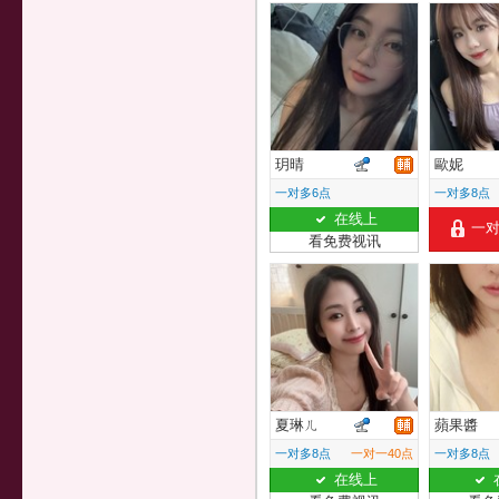
玥晴
歐妮
一对多6点
一对多8点
在线上
一
看免费视讯
夏琳ㄦ
蘋果醬
一对多8点
一对一40点
一对多8点
在线上