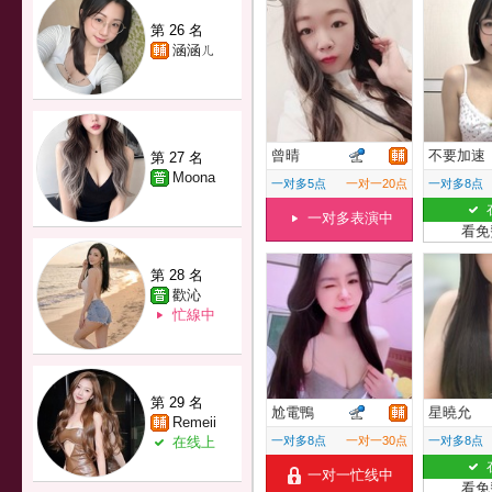
第 26 名
涵涵ㄦ
曾晴
不要加速
第 27 名
Moona
一对多5点
一对一20点
一对多8点
一对多表演中
看免
第 28 名
歡沁
忙線中
第 29 名
尬電鴨
星曉允
Remeii
在线上
一对多8点
一对一30点
一对多8点
一对一忙线中
看免