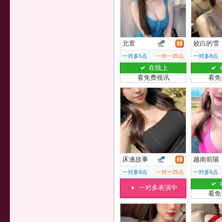
北萱
姣白的雪
一对多5点
一对一20点
一对多8点
在线上
看免费视讯
看免
床邊故事
越南前陽
一对多6点
一对一25点
一对多6点
一对多表演中
看免