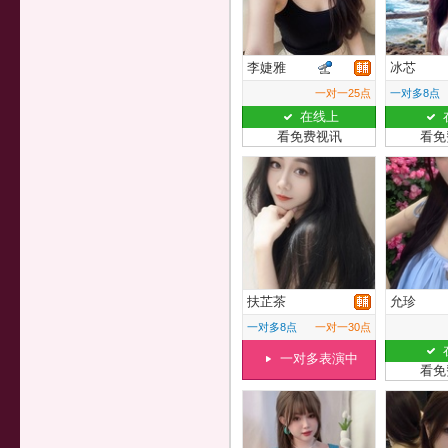
李婕雅
冰芯
一对一25点
一对多8点
在线上
看免费视讯
看免
扶芷茶
允珍
一对多8点
一对一30点
一对多表演中
看免