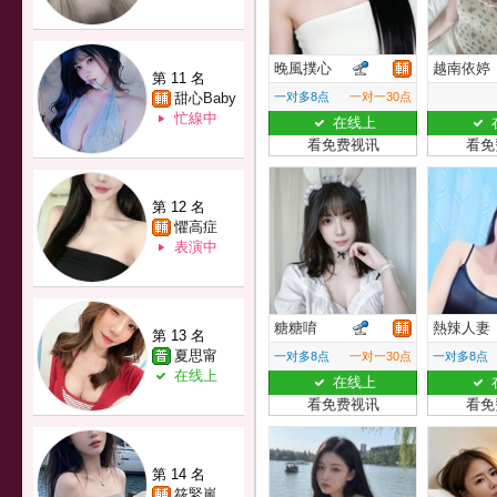
晚風撲心
越南依婷
第 11 名
甜心Baby
一对多8点
一对一30点
忙線中
在线上
看免费视讯
看免
第 12 名
懼高症
表演中
糖糖唷
熱辣人妻
第 13 名
夏思甯
一对多8点
一对一30点
一对多8点
在线上
在线上
看免费视讯
看免
第 14 名
筱緊嵐