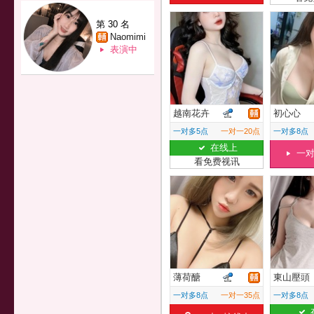
第 30 名
Naomimi
表演中
越南花卉
初心心
一对多5点
一对一20点
一对多8点
在线上
一
看免费视讯
薄荷醣
東山壓頭
一对多8点
一对一35点
一对多8点